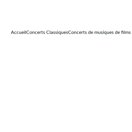
Accueil
Concerts Classiques
Concerts de musiques de films
IA
Sylvain Morizet