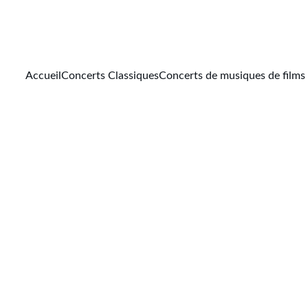
Accueil
Concerts Classiques
Concerts de musiques de films
MUSIQUE ET IA
Sylvain Morizet