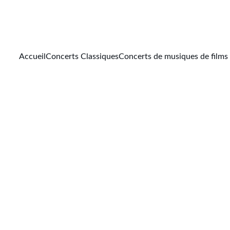
Accueil
Concerts Classiques
Concerts de musiques de films
IA
Sylvain Morizet