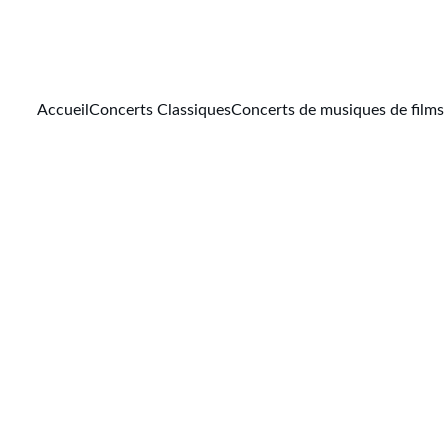
Accueil
Concerts Classiques
Concerts de musiques de films
IA
Sylvain Morizet